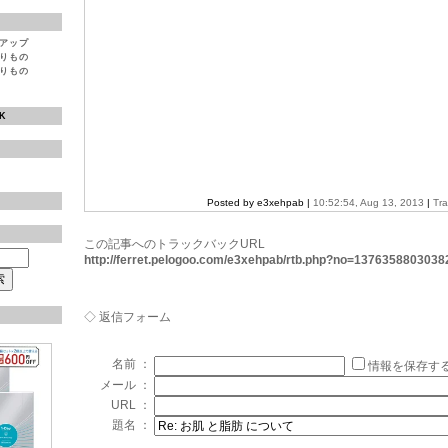
プアップ
困りもの
困りもの
K
Posted by e3xehpab |
10:52:54, Aug 13, 2013
|
Tr
この記事へのトラックバックURL
http://ferret.pelogoo.com/e3xehpab/rtb.php?no=1376358803038
◇ 返信フォーム
名前 ：
情報を保存す
メール ：
URL ：
題名 ：