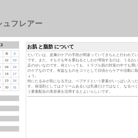
シュフレアー
13
お肌 と脂肪 について
木
金
土
たいていは、皮膚のケアの手段が間違っていてきちんと行われて
です。また、そもそも年を重ねるとしわが増強するのは、うるお
1
02
03
足のせいなのです。何といっても、トラブル肌の対策の中でも潤
8
09
10
のケアなのです。有益なものをコツとして日頃からケアや活動に
5
16
17
ょう。
2
23
24
特にたるみが気になる方は、ペプチドという要素がいっぱい入っ
す。保湿剤としてはクリームあるいは乳液だけではなく、なるべく
9
30
31
う要素配合の美容液を活用するとよいらしいです。