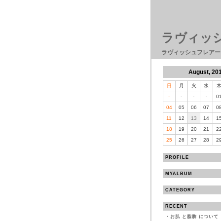
ラヴィッ
ラヴィッシュフレアー
August, 20
日
月
火
水
-
-
-
-
0
04
05
06
07
0
11
12
13
14
1
18
19
20
21
2
25
26
27
28
2
PROFILE
MYALBUM
CATEGORY
RECENT
・
お肌 と脂肪 について