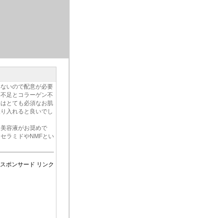
いないので配意が必要
い不足とコラーゲン不
いはとても必須なお肌
取り入れると良いでし
た美容液がお奨めで
セラミドやNMFとい
スポンサード リンク